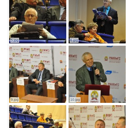
5.jpg
6.jpg
9.jpg
10.jpg