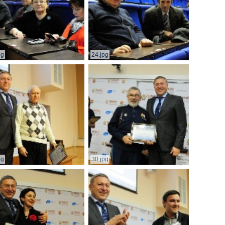
pg
24.jpg
pg
30.jpg