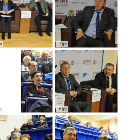
pg
12.jpg
pg
18.jpg