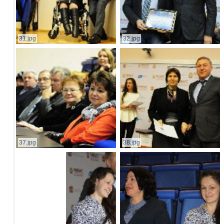
31.jpg
32.jpg
37.jpg
38.jpg