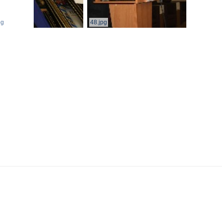
pg
48.jpg