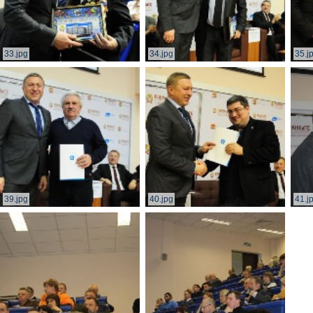
33.jpg
34.jpg
35.j
39.jpg
40.jpg
41.j