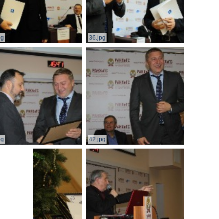
pg
36.jpg
pg
42.jpg