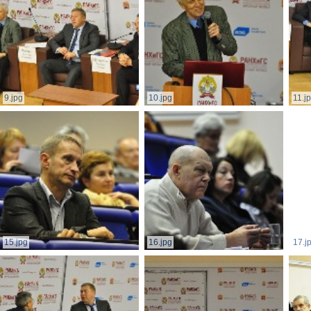
9.jpg
10.jpg
11.j
15.jpg
16.jpg
17.j