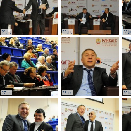
21.jpg
22.jpg
23.j
27.jpg
28.jpg
29.j