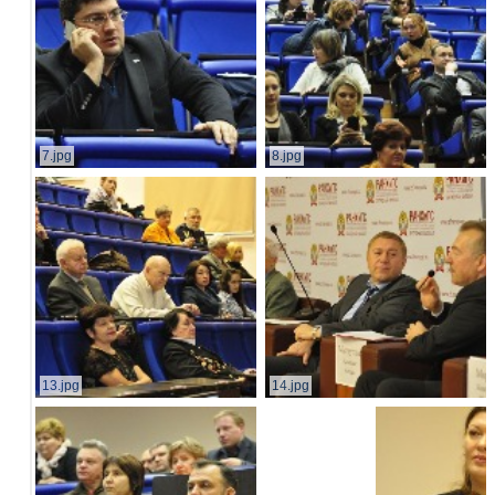
7.jpg
8.jpg
13.jpg
14.jpg