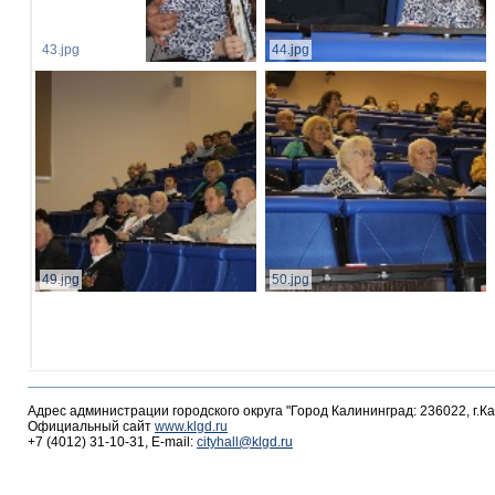
43.jpg
44.jpg
49.jpg
50.jpg
Адрес администрации городского округа "Город Калининград: 236022, г.К
Официальный сайт
www.klgd.ru
+7 (4012) 31-10-31, E-mail:
cityhall@klgd.ru