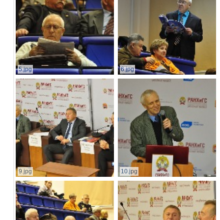
5.jpg
6.jpg
9.jpg
10.jpg