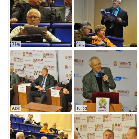
5.jpg
6.jpg
9.jpg
10.jpg