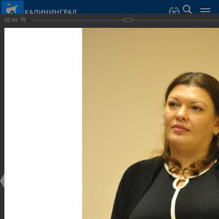
КАЛИНИНГРАД
20
из
78
Город Калининград
›
Администрация
›
Взаимодействие с общественностью
›
Галерея
›
Общегородской форум «Общественные и некоммерческие
организации в Калининграде: укрепление единства
российской нации в развитии институтов гражданского
общества в 2015 году» (учебный корпус Западного филиала
РАНХиГС, ул. Артиллерийская, г. Калининград, фот
Галерея
Общегородской форум «Общественные и
некоммерческие организации в Калининграде:
укрепление единства российской нации в развитии
институтов гражданского общества в 2015 году»
(учебный корпус Западного филиала РАНХиГС, ул.
Артиллерийская, г. Калининград, фот
17.12.2015