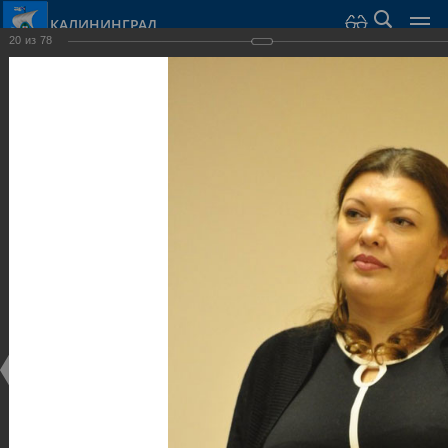
КАЛИНИНГРАД
20
из
78
Город Калининград
›
Администрация
›
Взаимодействие с общественностью
›
Галерея
›
Общегородской форум «Общественные и некоммерческие
организации в Калининграде: укрепление единства
российской нации в развитии институтов гражданского
общества в 2015 году» (учебный корпус Западного филиала
РАНХиГС, ул. Артиллерийская, г. Калининград, фот
Галерея
Общегородской форум «Общественные и
некоммерческие организации в Калининграде:
укрепление единства российской нации в развитии
институтов гражданского общества в 2015 году»
(учебный корпус Западного филиала РАНХиГС, ул.
Артиллерийская, г. Калининград, фот
17.12.2015