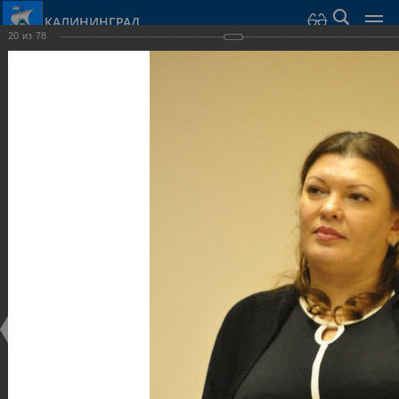
КАЛИНИНГРАД
20
из
78
Город Калининград
›
Администрация
›
Взаимодействие с общественностью
›
Галерея
›
Общегородской форум «Общественные и некоммерческие
организации в Калининграде: укрепление единства
российской нации в развитии институтов гражданского
общества в 2015 году» (учебный корпус Западного филиала
РАНХиГС, ул. Артиллерийская, г. Калининград, фот
Галерея
Общегородской форум «Общественные и
некоммерческие организации в Калининграде:
укрепление единства российской нации в развитии
институтов гражданского общества в 2015 году»
(учебный корпус Западного филиала РАНХиГС, ул.
Артиллерийская, г. Калининград, фот
17.12.2015