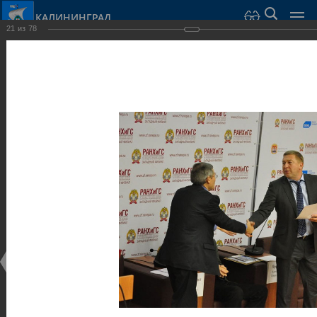
КАЛИНИНГРАД
21
из
78
Город Калининград
›
Администрация
›
Взаимодействие с общественностью
›
Галерея
›
Общегородской форум «Общественные и некоммерческие
организации в Калининграде: укрепление единства
российской нации в развитии институтов гражданского
общества в 2015 году» (учебный корпус Западного филиала
РАНХиГС, ул. Артиллерийская, г. Калининград, фот
Галерея
Общегородской форум «Общественные и
некоммерческие организации в Калининграде:
укрепление единства российской нации в развитии
институтов гражданского общества в 2015 году»
(учебный корпус Западного филиала РАНХиГС, ул.
Артиллерийская, г. Калининград, фот
17.12.2015