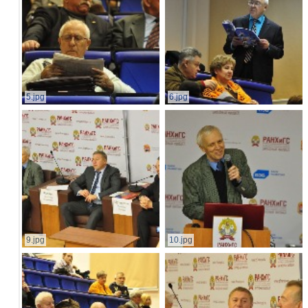
5.jpg
6.jpg
9.jpg
10.jpg