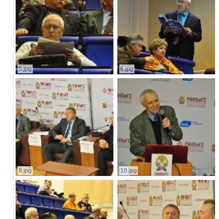
5.jpg
6.jpg
9.jpg
10.jpg