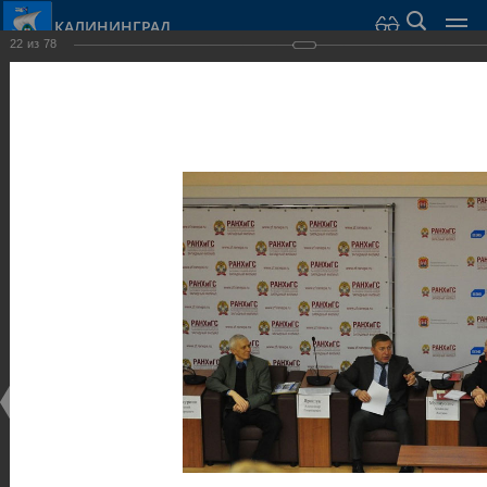
КАЛИНИНГРАД
22
из
78
Город Калининград
›
Администрация
›
Взаимодействие с общественностью
›
Галерея
›
Общегородской форум «Общественные и некоммерческие
организации в Калининграде: укрепление единства
российской нации в развитии институтов гражданского
общества в 2015 году» (учебный корпус Западного филиала
РАНХиГС, ул. Артиллерийская, г. Калининград, фот
Галерея
Общегородской форум «Общественные и
некоммерческие организации в Калининграде:
укрепление единства российской нации в развитии
институтов гражданского общества в 2015 году»
(учебный корпус Западного филиала РАНХиГС, ул.
Артиллерийская, г. Калининград, фот
17.12.2015