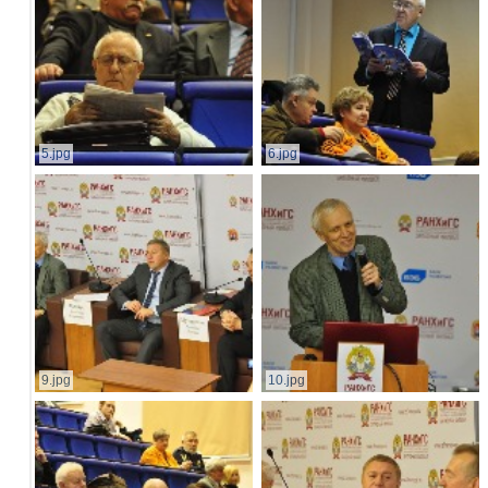
5.jpg
6.jpg
9.jpg
10.jpg