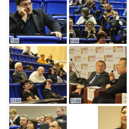
7.jpg
8.jpg
13.jpg
14.jpg