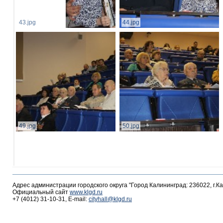
43.jpg
44.jpg
49.jpg
50.jpg
Адрес администрации городского округа "Город Калининград: 236022, г.К
Официальный сайт
www.klgd.ru
+7 (4012) 31-10-31, E-mail:
cityhall@klgd.ru