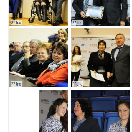
31.jpg
32.jpg
37.jpg
38.jpg