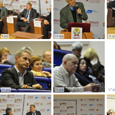
9.jpg
10.jpg
11.j
15.jpg
16.jpg
17.j