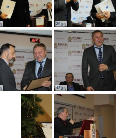
pg
36.jpg
pg
42.jpg