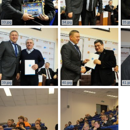
33.jpg
34.jpg
35.j
39.jpg
40.jpg
41.j