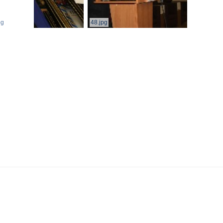
pg
48.jpg