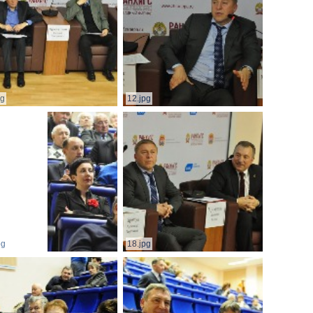
pg
12.jpg
pg
18.jpg