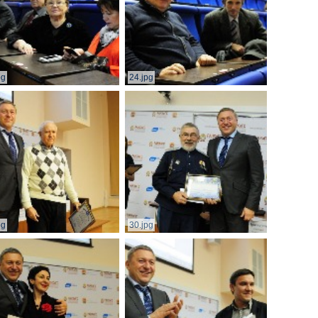
pg
24.jpg
pg
30.jpg