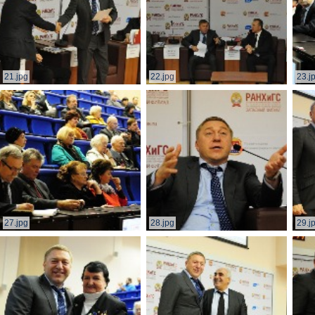
21.jpg
22.jpg
23.j
27.jpg
28.jpg
29.j