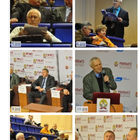
5.jpg
6.jpg
9.jpg
10.jpg