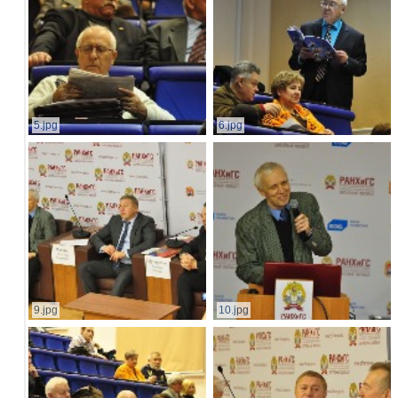
5.jpg
6.jpg
9.jpg
10.jpg