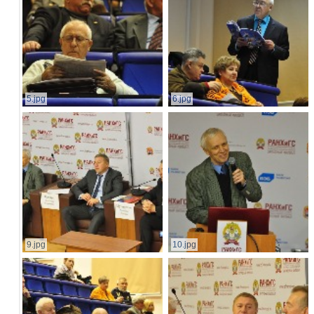
5.jpg
6.jpg
9.jpg
10.jpg