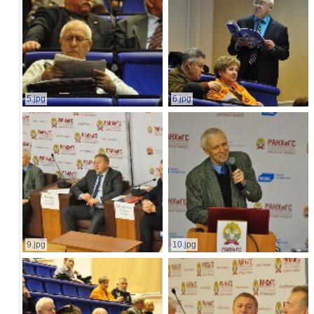
5.jpg
6.jpg
9.jpg
10.jpg