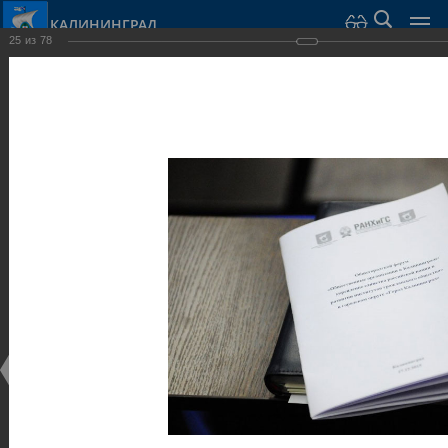
КАЛИНИНГРАД
25
из
78
Город Калининград
›
Администрация
›
Взаимодействие с общественностью
›
Галерея
›
Общегородской форум «Общественные и некоммерческие
организации в Калининграде: укрепление единства
российской нации в развитии институтов гражданского
общества в 2015 году» (учебный корпус Западного филиала
РАНХиГС, ул. Артиллерийская, г. Калининград, фот
Галерея
Общегородской форум «Общественные и
некоммерческие организации в Калининграде:
укрепление единства российской нации в развитии
институтов гражданского общества в 2015 году»
(учебный корпус Западного филиала РАНХиГС, ул.
Артиллерийская, г. Калининград, фот
17.12.2015