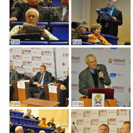
5.jpg
6.jpg
9.jpg
10.jpg