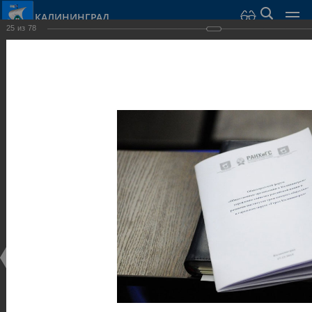
КАЛИНИНГРАД
25
из
78
Город Калининград
›
Администрация
›
Взаимодействие с общественностью
›
Галерея
›
Общегородской форум «Общественные и некоммерческие
организации в Калининграде: укрепление единства
российской нации в развитии институтов гражданского
общества в 2015 году» (учебный корпус Западного филиала
РАНХиГС, ул. Артиллерийская, г. Калининград, фот
Галерея
Общегородской форум «Общественные и
некоммерческие организации в Калининграде:
укрепление единства российской нации в развитии
институтов гражданского общества в 2015 году»
(учебный корпус Западного филиала РАНХиГС, ул.
Артиллерийская, г. Калининград, фот
17.12.2015