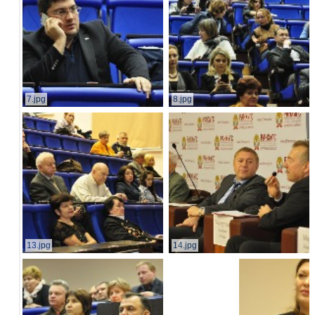
7.jpg
8.jpg
13.jpg
14.jpg