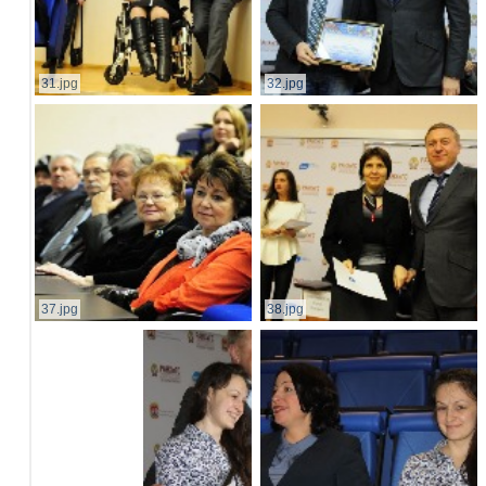
31.jpg
32.jpg
37.jpg
38.jpg