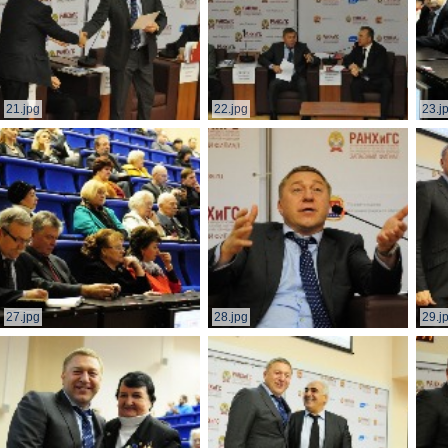
21.jpg
22.jpg
23.j
27.jpg
28.jpg
29.j