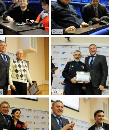
pg
24.jpg
pg
30.jpg