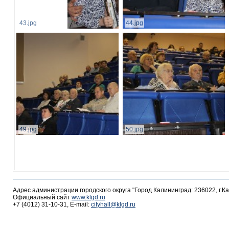
43.jpg
44.jpg
49.jpg
50.jpg
Адрес администрации городского округа "Город Калининград: 236022, г.К
Официальный сайт
www.klgd.ru
+7 (4012) 31-10-31, E-mail:
cityhall@klgd.ru