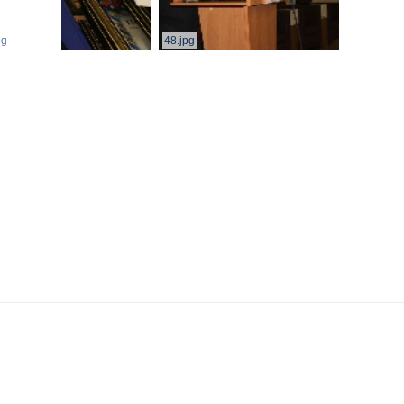
pg
48.jpg