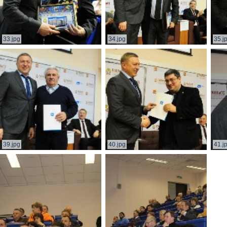
33.jpg
34.jpg
35.j
39.jpg
40.jpg
41.j