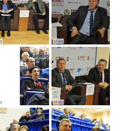
pg
12.jpg
pg
18.jpg