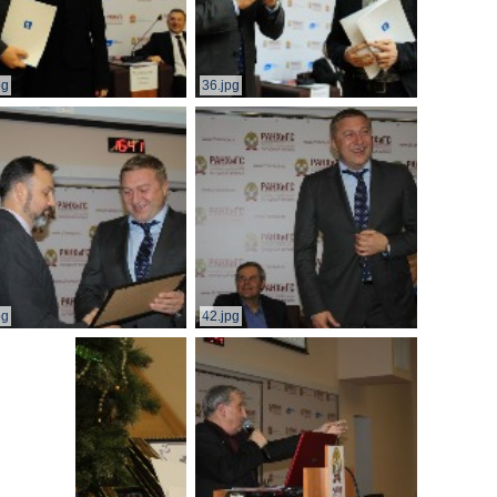
pg
36.jpg
pg
42.jpg