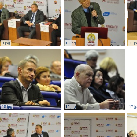
9.jpg
10.jpg
11.j
15.jpg
16.jpg
17.j