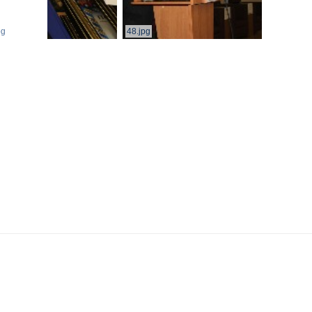
pg
48.jpg