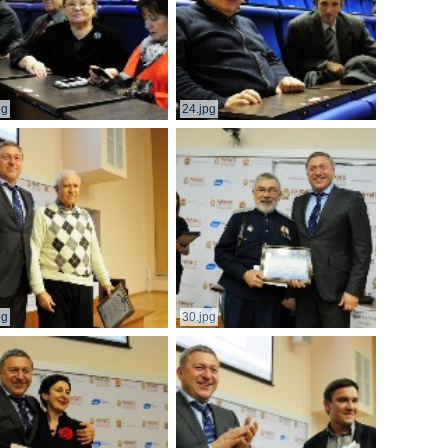
pg
24.jpg
pg
30.jpg