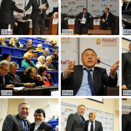
21.jpg
22.jpg
23.j
27.jpg
28.jpg
29.j