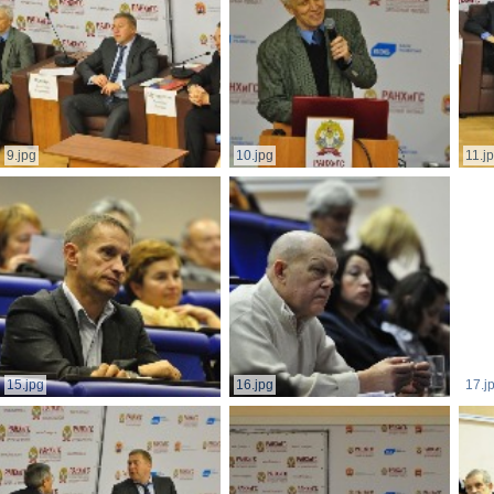
9.jpg
10.jpg
11.j
15.jpg
16.jpg
17.j