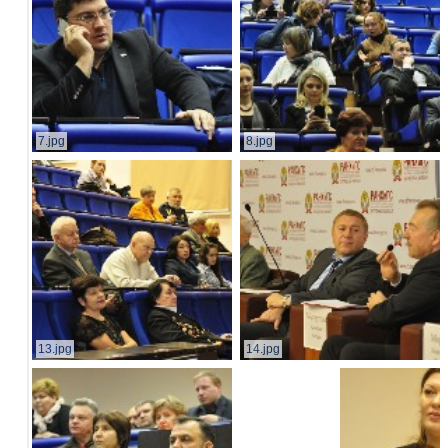
7.jpg
8.jpg
13.jpg
14.jpg