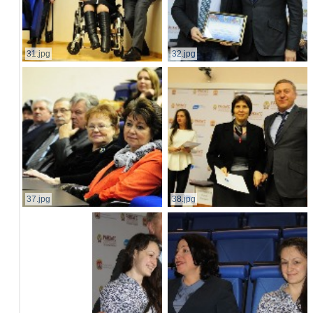
31.jpg
32.jpg
37.jpg
38.jpg