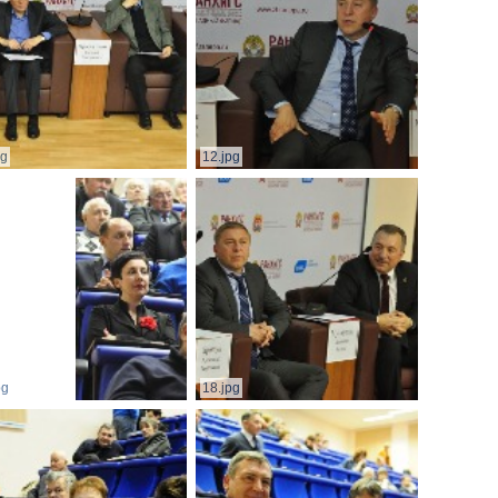
pg
12.jpg
pg
18.jpg