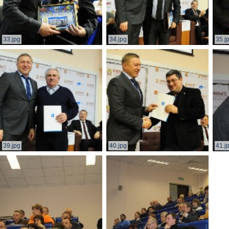
33.jpg
34.jpg
35.j
39.jpg
40.jpg
41.j