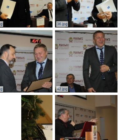
pg
36.jpg
pg
42.jpg