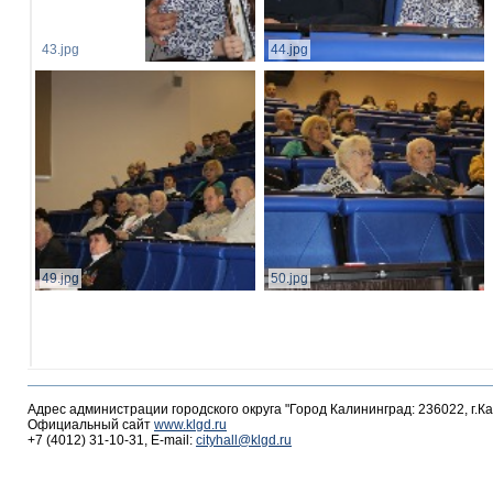
43.jpg
44.jpg
49.jpg
50.jpg
Адрес администрации городского округа "Город Калининград: 236022, г.К
Официальный сайт
www.klgd.ru
+7 (4012) 31-10-31, E-mail:
cityhall@klgd.ru