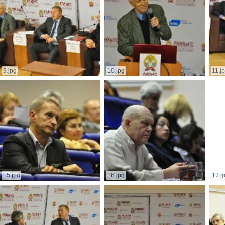
9.jpg
10.jpg
11.j
15.jpg
16.jpg
17.j