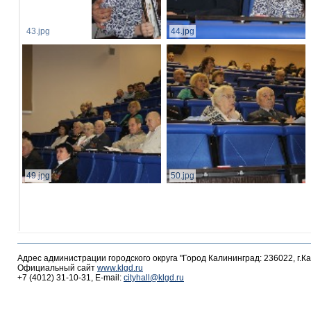
43.jpg
44.jpg
49.jpg
50.jpg
Адрес администрации городского округа "Город Калининград: 236022, г.К
Официальный сайт
www.klgd.ru
+7 (4012) 31-10-31, E-mail:
cityhall@klgd.ru