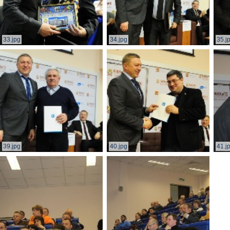
33.jpg
34.jpg
35.j
39.jpg
40.jpg
41.j