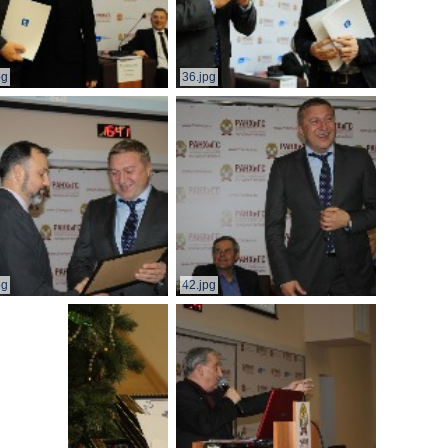
pg
36.jpg
pg
42.jpg