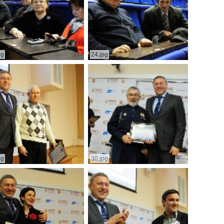
pg
24.jpg
pg
30.jpg