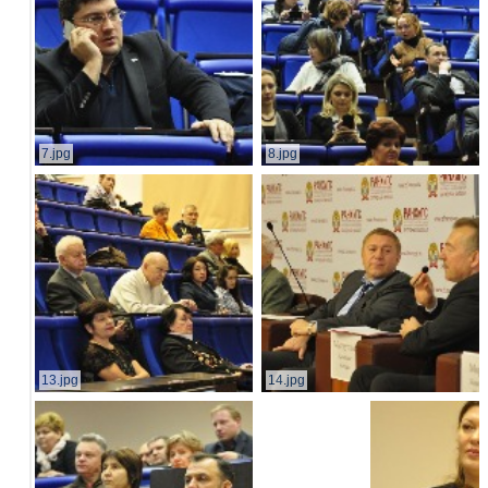
7.jpg
8.jpg
13.jpg
14.jpg