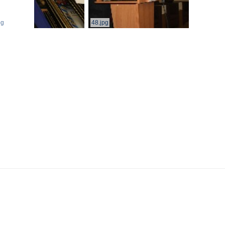
pg
48.jpg