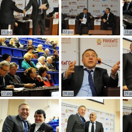
21.jpg
22.jpg
23.j
27.jpg
28.jpg
29.j