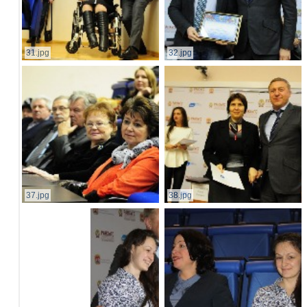
31.jpg
32.jpg
37.jpg
38.jpg