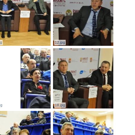
pg
12.jpg
pg
18.jpg