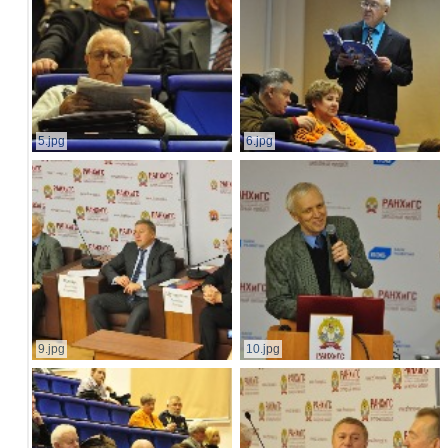
5.jpg
6.jpg
9.jpg
10.jpg