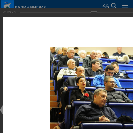
КАЛИНИНГРАД
26
из
78
Город Калининград
›
Администрация
›
Взаимодействие с общественностью
›
Галерея
›
Общегородской форум «Общественные и некоммерческие
организации в Калининграде: укрепление единства
российской нации в развитии институтов гражданского
общества в 2015 году» (учебный корпус Западного филиала
РАНХиГС, ул. Артиллерийская, г. Калининград, фот
Галерея
Общегородской форум «Общественные и
некоммерческие организации в Калининграде:
укрепление единства российской нации в развитии
институтов гражданского общества в 2015 году»
(учебный корпус Западного филиала РАНХиГС, ул.
Артиллерийская, г. Калининград, фот
17.12.2015