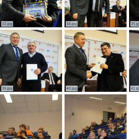
33.jpg
34.jpg
35.j
39.jpg
40.jpg
41.j