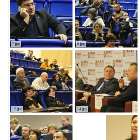
7.jpg
8.jpg
13.jpg
14.jpg