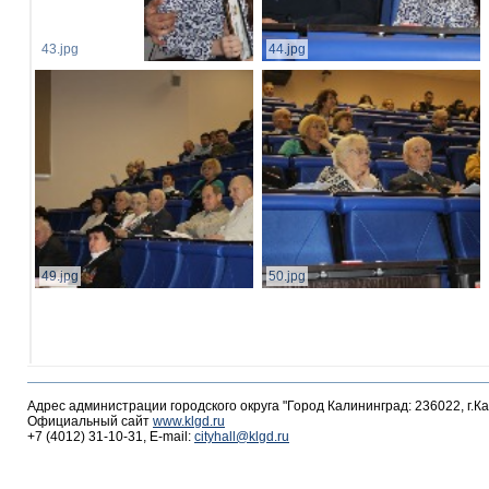
43.jpg
44.jpg
49.jpg
50.jpg
Адрес администрации городского округа "Город Калининград: 236022, г.К
Официальный сайт
www.klgd.ru
+7 (4012) 31-10-31, E-mail:
cityhall@klgd.ru