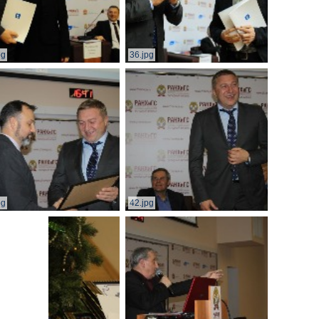
pg
36.jpg
pg
42.jpg