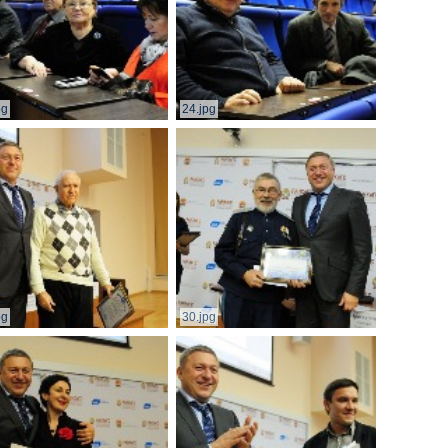
pg
24.jpg
pg
30.jpg