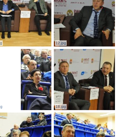
pg
12.jpg
pg
18.jpg