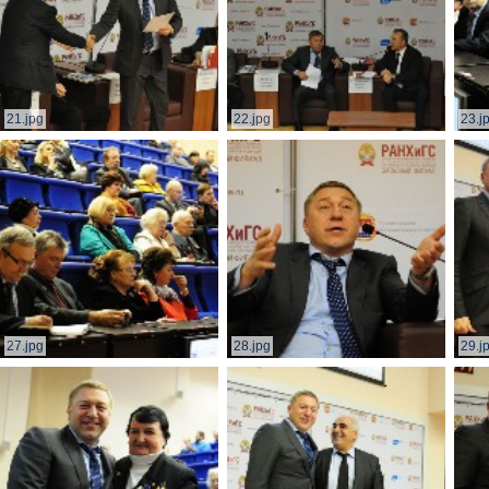
21.jpg
22.jpg
23.j
27.jpg
28.jpg
29.j