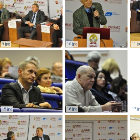
9.jpg
10.jpg
11.j
15.jpg
16.jpg
17.j