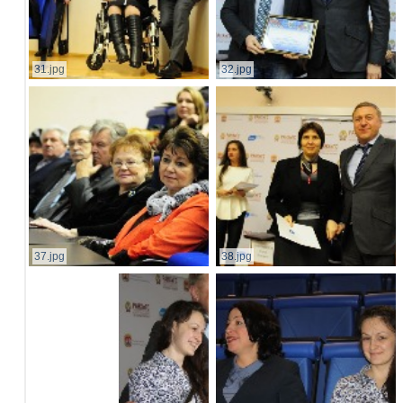
31.jpg
32.jpg
37.jpg
38.jpg