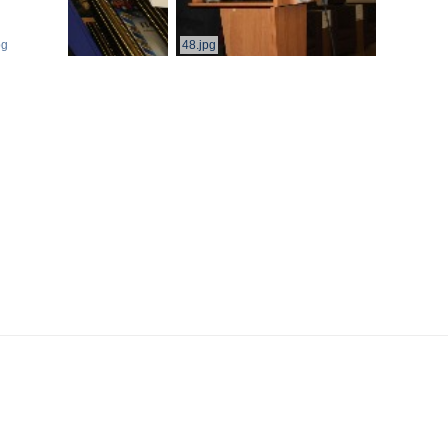
pg
48.jpg