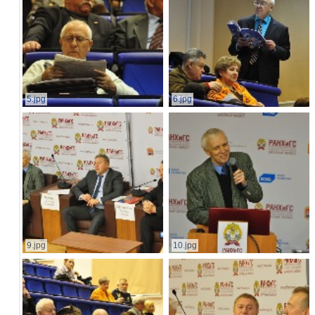
5.jpg
6.jpg
9.jpg
10.jpg