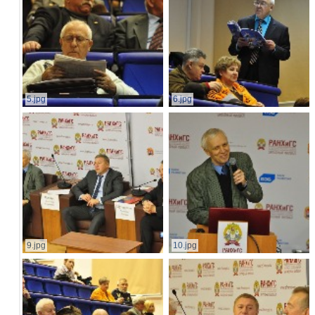
5.jpg
6.jpg
9.jpg
10.jpg