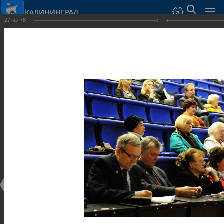
КАЛИНИНГРАД
27
из
78
Город Калининград
›
Администрация
›
Взаимодействие с общественностью
›
Галерея
›
Общегородской форум «Общественные и некоммерческие
организации в Калининграде: укрепление единства
российской нации в развитии институтов гражданского
общества в 2015 году» (учебный корпус Западного филиала
РАНХиГС, ул. Артиллерийская, г. Калининград, фот
Галерея
Общегородской форум «Общественные и
некоммерческие организации в Калининграде:
укрепление единства российской нации в развитии
институтов гражданского общества в 2015 году»
(учебный корпус Западного филиала РАНХиГС, ул.
Артиллерийская, г. Калининград, фот
17.12.2015