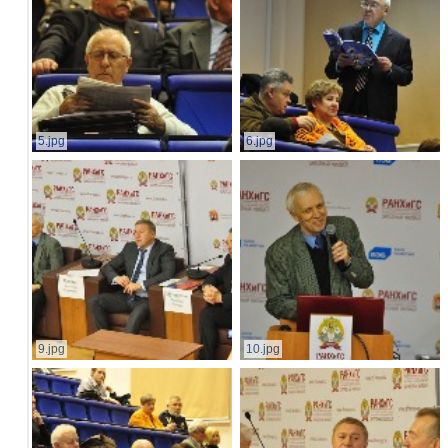
5.jpg
6.jpg
9.jpg
10.jpg