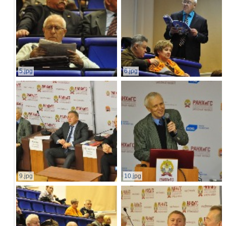
5.jpg
6.jpg
9.jpg
10.jpg