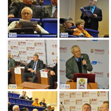
5.jpg
6.jpg
9.jpg
10.jpg