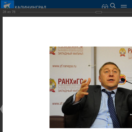
КАЛИНИНГРАД
28
из
78
Город Калининград
›
Администрация
›
Взаимодействие с общественностью
›
Галерея
›
Общегородской форум «Общественные и некоммерческие
организации в Калининграде: укрепление единства
российской нации в развитии институтов гражданского
общества в 2015 году» (учебный корпус Западного филиала
РАНХиГС, ул. Артиллерийская, г. Калининград, фот
Галерея
Общегородской форум «Общественные и
некоммерческие организации в Калининграде:
укрепление единства российской нации в развитии
институтов гражданского общества в 2015 году»
(учебный корпус Западного филиала РАНХиГС, ул.
Артиллерийская, г. Калининград, фот
17.12.2015