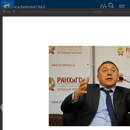
КАЛИНИНГРАД
28
из
78
Город Калининград
›
Администрация
›
Взаимодействие с общественностью
›
Галерея
›
Общегородской форум «Общественные и некоммерческие
организации в Калининграде: укрепление единства
российской нации в развитии институтов гражданского
общества в 2015 году» (учебный корпус Западного филиала
РАНХиГС, ул. Артиллерийская, г. Калининград, фот
Галерея
Общегородской форум «Общественные и
некоммерческие организации в Калининграде:
укрепление единства российской нации в развитии
институтов гражданского общества в 2015 году»
(учебный корпус Западного филиала РАНХиГС, ул.
Артиллерийская, г. Калининград, фот
17.12.2015