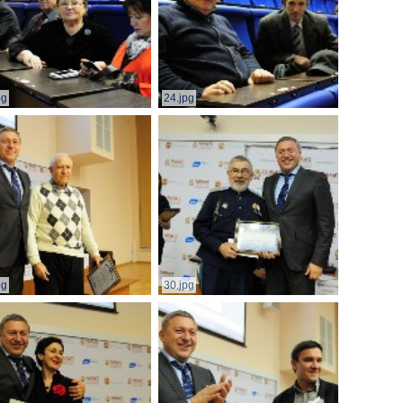
pg
24.jpg
pg
30.jpg