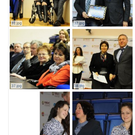
31.jpg
32.jpg
37.jpg
38.jpg