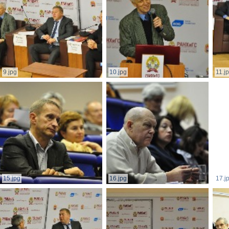
9.jpg
10.jpg
11.j
15.jpg
16.jpg
17.j