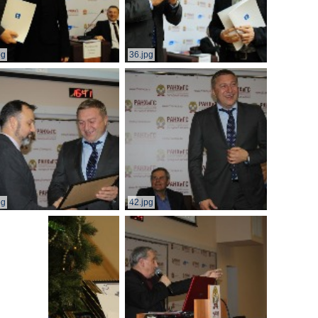
pg
36.jpg
pg
42.jpg