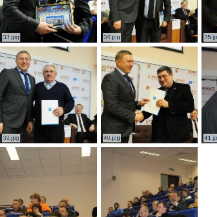
33.jpg
34.jpg
35.j
39.jpg
40.jpg
41.j