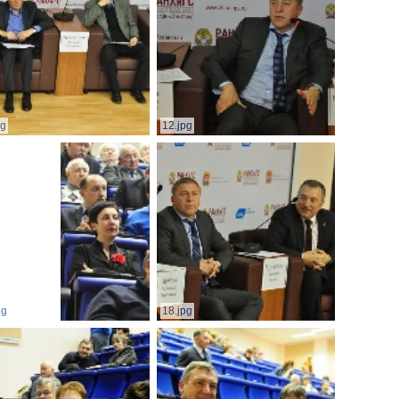
pg
12.jpg
pg
18.jpg