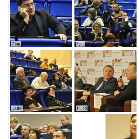
7.jpg
8.jpg
13.jpg
14.jpg