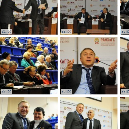
21.jpg
22.jpg
23.j
27.jpg
28.jpg
29.j