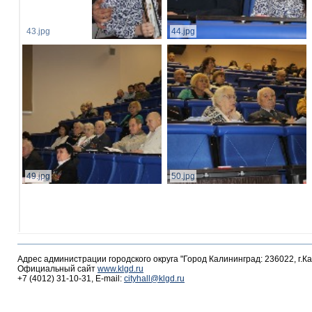
43.jpg
44.jpg
49.jpg
50.jpg
Адрес администрации городского округа "Город Калининград: 236022, г.К
Официальный сайт
www.klgd.ru
+7 (4012) 31-10-31, E-mail:
cityhall@klgd.ru