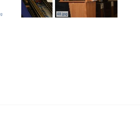
pg
48.jpg