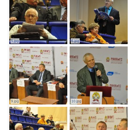
5.jpg
6.jpg
9.jpg
10.jpg