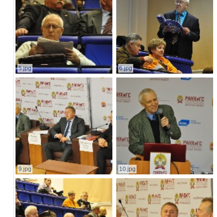
5.jpg
6.jpg
9.jpg
10.jpg