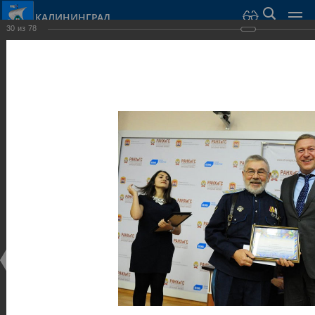
КАЛИНИНГРАД
30
из
78
Город Калининград
›
Администрация
›
Взаимодействие с общественностью
›
Галерея
›
Общегородской форум «Общественные и некоммерческие
организации в Калининграде: укрепление единства
российской нации в развитии институтов гражданского
общества в 2015 году» (учебный корпус Западного филиала
РАНХиГС, ул. Артиллерийская, г. Калининград, фот
Галерея
Общегородской форум «Общественные и
некоммерческие организации в Калининграде:
укрепление единства российской нации в развитии
институтов гражданского общества в 2015 году»
(учебный корпус Западного филиала РАНХиГС, ул.
Артиллерийская, г. Калининград, фот
17.12.2015