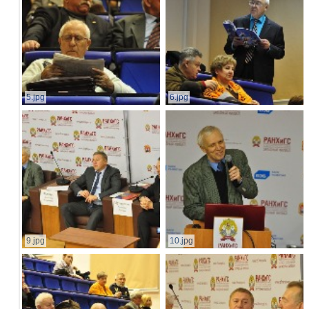
5.jpg
6.jpg
9.jpg
10.jpg