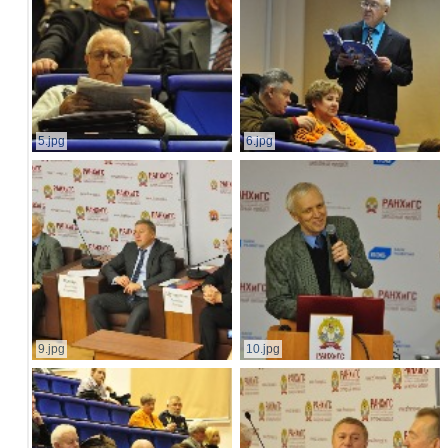
5.jpg
6.jpg
9.jpg
10.jpg