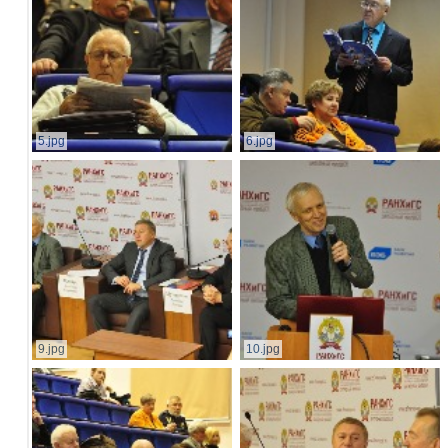
5.jpg
6.jpg
9.jpg
10.jpg