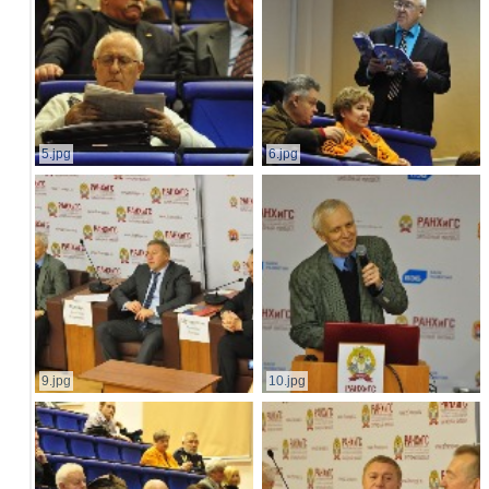
5.jpg
6.jpg
9.jpg
10.jpg