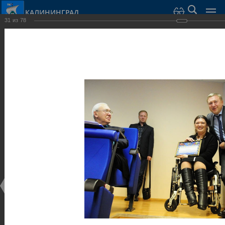
КАЛИНИНГРАД
31
из
78
Город Калининград
›
Администрация
›
Взаимодействие с общественностью
›
Галерея
›
Общегородской форум «Общественные и некоммерческие
организации в Калининграде: укрепление единства
российской нации в развитии институтов гражданского
общества в 2015 году» (учебный корпус Западного филиала
РАНХиГС, ул. Артиллерийская, г. Калининград, фот
Галерея
Общегородской форум «Общественные и
некоммерческие организации в Калининграде:
укрепление единства российской нации в развитии
институтов гражданского общества в 2015 году»
(учебный корпус Западного филиала РАНХиГС, ул.
Артиллерийская, г. Калининград, фот
17.12.2015