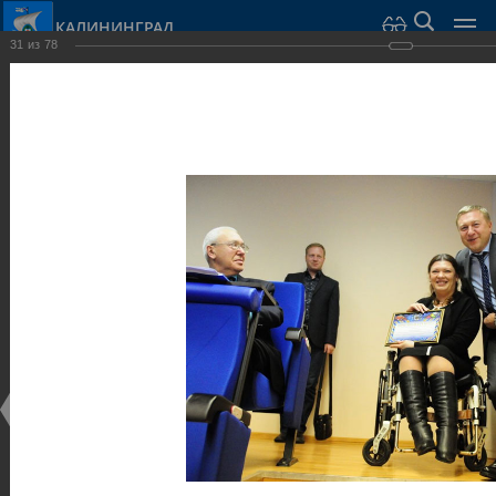
КАЛИНИНГРАД
31
из
78
Город Калининград
›
Администрация
›
Взаимодействие с общественностью
›
Галерея
›
Общегородской форум «Общественные и некоммерческие
организации в Калининграде: укрепление единства
российской нации в развитии институтов гражданского
общества в 2015 году» (учебный корпус Западного филиала
РАНХиГС, ул. Артиллерийская, г. Калининград, фот
Галерея
Общегородской форум «Общественные и
некоммерческие организации в Калининграде:
укрепление единства российской нации в развитии
институтов гражданского общества в 2015 году»
(учебный корпус Западного филиала РАНХиГС, ул.
Артиллерийская, г. Калининград, фот
17.12.2015