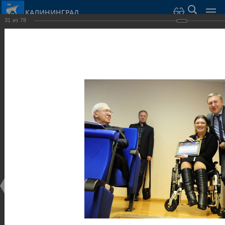
КАЛИНИНГРАД
31
из
78
Город Калининград
›
Администрация
›
Взаимодействие с общественностью
›
Галерея
›
Общегородской форум «Общественные и некоммерческие
организации в Калининграде: укрепление единства
российской нации в развитии институтов гражданского
общества в 2015 году» (учебный корпус Западного филиала
РАНХиГС, ул. Артиллерийская, г. Калининград, фот
Галерея
Общегородской форум «Общественные и
некоммерческие организации в Калининграде:
укрепление единства российской нации в развитии
институтов гражданского общества в 2015 году»
(учебный корпус Западного филиала РАНХиГС, ул.
Артиллерийская, г. Калининград, фот
17.12.2015