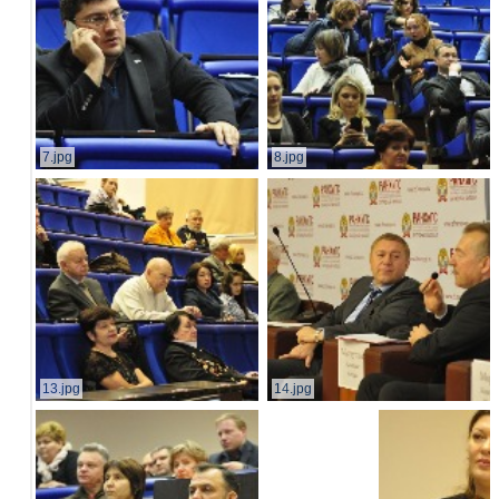
7.jpg
8.jpg
13.jpg
14.jpg