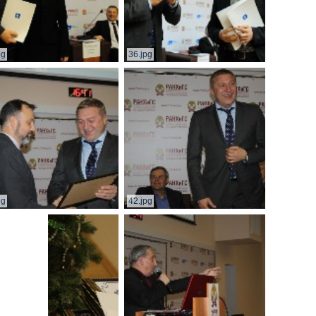
pg
36.jpg
pg
42.jpg