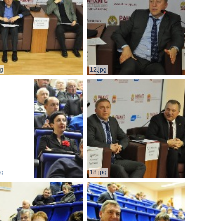
pg
12.jpg
pg
18.jpg