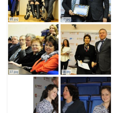
31.jpg
32.jpg
37.jpg
38.jpg