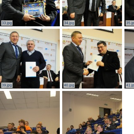
33.jpg
34.jpg
35.j
39.jpg
40.jpg
41.j