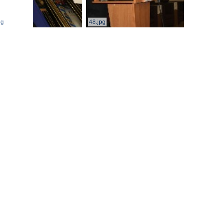
pg
48.jpg