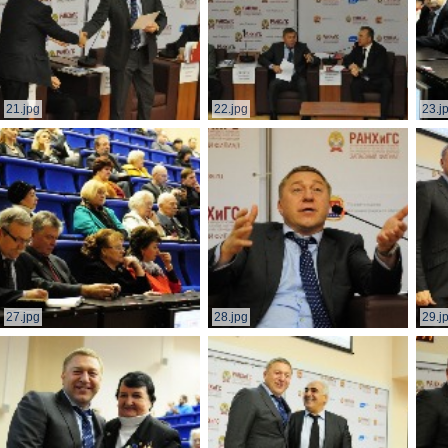
21.jpg
22.jpg
23.j
27.jpg
28.jpg
29.j