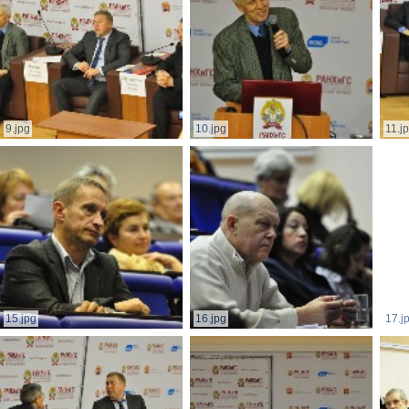
9.jpg
10.jpg
11.j
15.jpg
16.jpg
17.j