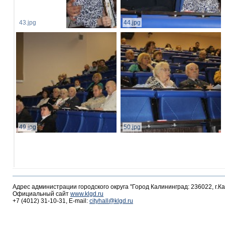
43.jpg
44.jpg
49.jpg
50.jpg
Адрес администрации городского округа "Город Калининград: 236022, г.К
Официальный сайт
www.klgd.ru
+7 (4012) 31-10-31, E-mail:
cityhall@klgd.ru