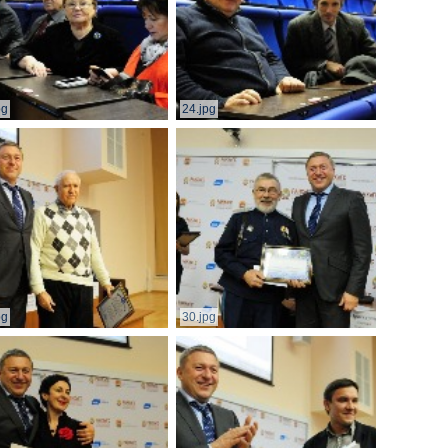
pg
24.jpg
pg
30.jpg