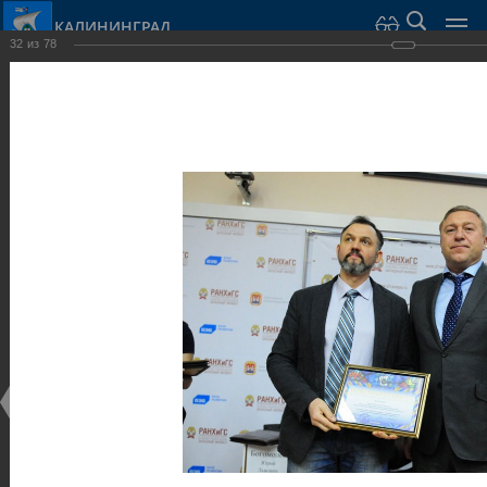
КАЛИНИНГРАД
32
из
78
Город Калининград
›
Администрация
›
Взаимодействие с общественностью
›
Галерея
›
Общегородской форум «Общественные и некоммерческие
организации в Калининграде: укрепление единства
российской нации в развитии институтов гражданского
общества в 2015 году» (учебный корпус Западного филиала
РАНХиГС, ул. Артиллерийская, г. Калининград, фот
Галерея
Общегородской форум «Общественные и
некоммерческие организации в Калининграде:
укрепление единства российской нации в развитии
институтов гражданского общества в 2015 году»
(учебный корпус Западного филиала РАНХиГС, ул.
Артиллерийская, г. Калининград, фот
17.12.2015