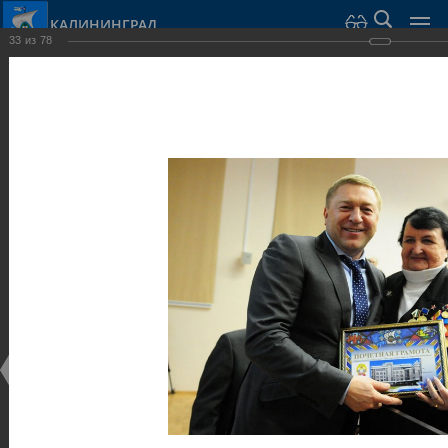
КАЛИНИНГРАД
33
из
78
Город Калининград
›
Администрация
›
Взаимодействие с общественностью
›
Галерея
›
Общегородской форум «Общественные и некоммерческие
организации в Калининграде: укрепление единства
российской нации в развитии институтов гражданского
общества в 2015 году» (учебный корпус Западного филиала
РАНХиГС, ул. Артиллерийская, г. Калининград, фот
Галерея
Общегородской форум «Общественные и
некоммерческие организации в Калининграде:
укрепление единства российской нации в развитии
институтов гражданского общества в 2015 году»
(учебный корпус Западного филиала РАНХиГС, ул.
Артиллерийская, г. Калининград, фот
17.12.2015