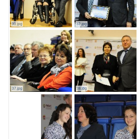
31.jpg
32.jpg
37.jpg
38.jpg