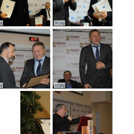
pg
36.jpg
pg
42.jpg