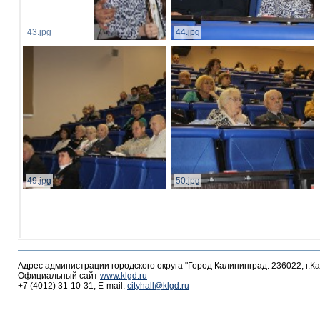
43.jpg
44.jpg
49.jpg
50.jpg
Адрес администрации городского округа "Город Калининград: 236022, г.К
Официальный сайт
www.klgd.ru
+7 (4012) 31-10-31, E-mail:
cityhall@klgd.ru