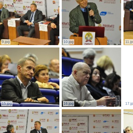
9.jpg
10.jpg
11.j
15.jpg
16.jpg
17.j