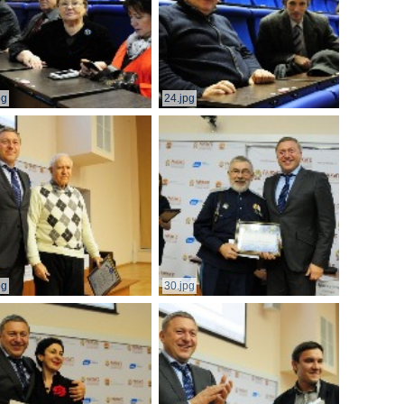
pg
24.jpg
pg
30.jpg