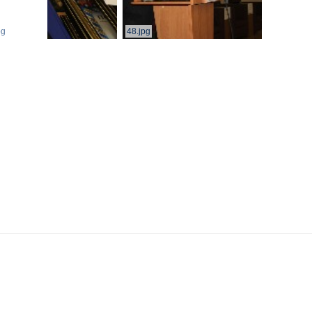
pg
48.jpg