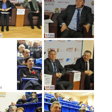
pg
12.jpg
pg
18.jpg