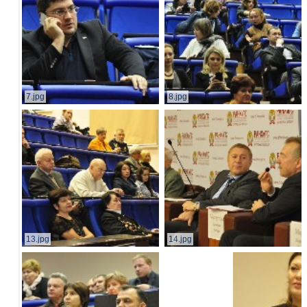
7.jpg
8.jpg
13.jpg
14.jpg