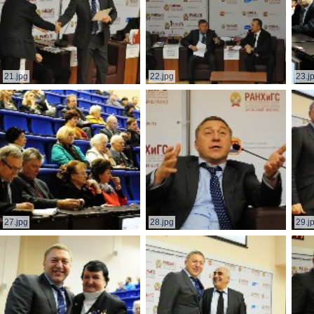
21.jpg
22.jpg
23.j
27.jpg
28.jpg
29.j