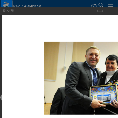
КАЛИНИНГРАД
33
из
78
Город Калининград
›
Администрация
›
Взаимодействие с общественностью
›
Галерея
›
Общегородской форум «Общественные и некоммерческие
организации в Калининграде: укрепление единства
российской нации в развитии институтов гражданского
общества в 2015 году» (учебный корпус Западного филиала
РАНХиГС, ул. Артиллерийская, г. Калининград, фот
Галерея
Общегородской форум «Общественные и
некоммерческие организации в Калининграде:
укрепление единства российской нации в развитии
институтов гражданского общества в 2015 году»
(учебный корпус Западного филиала РАНХиГС, ул.
Артиллерийская, г. Калининград, фот
17.12.2015